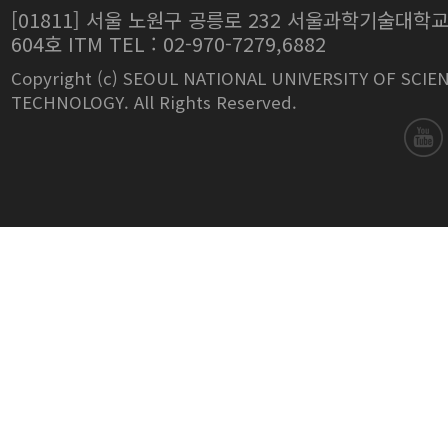
[01811] 서울 노원구 공릉로 232 서울과학기술대학
604호 ITM TEL : 02-970-7279,6882
Copyright (c) SEOUL NATIONAL UNIVERSITY OF SCIE
TECHNOLOGY. All Rights Reserved.