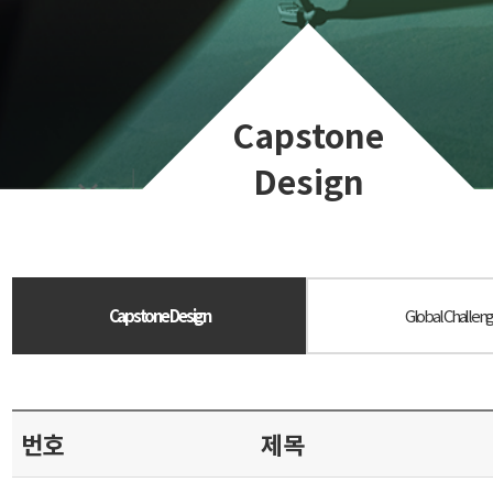
Capstone
Design
Capstone Design
Global Challeng
번호
제목