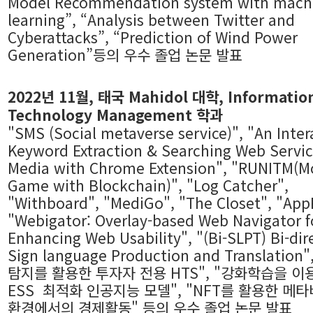
Model Recommendation system with mach
learning”, “Analysis between Twitter and
Cyberattacks”, “Prediction of Wind Power
Generation”등의 우수 졸업 논문 발표
2022년 11월,
태국 Mahidol 대학, Informatio
Technology Management 학과
"SMS (Social metaverse service)", "An Inter
Keyword Extraction & Searching Web Servic
Media with Chrome Extension", "RUNITM(M
Game with Blockchain)", "Log Catcher",
"Withboard", "MediGo", "The Closet", "App
"Webigator: Overlay-based Web Navigator f
Enhancing Web Usability", "(Bi-SLPT) Bi-dir
Sign language Production and Translation
탐지를 활용한 투자자 전용 HTS", "강화학습을 이용
ESS 최적화 인공지능 모델", "NFT를 활용한 메
환경에서의 경제활동" 등의 우수 졸업 논문 발표