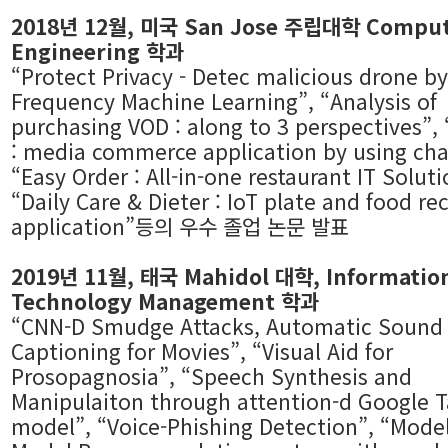
2018년 12월, 미국 San Jose 주립대학 Comput
Engineering 학과
“Protect Privacy - Detec malicious drone b
Frequency Machine Learning”, “Analysis of
purchasing VOD : along to 3 perspectives”,
: media commerce application by using cha
“Easy Order : All-in-one restaurant IT Soluti
“Daily Care & Dieter : IoT plate and food re
application”등의 우수 졸업 논문 발표
2019년 11월, 태국 Mahidol 대학, Informatio
Technology Management 학과
“CNN-D Smudge Attacks, Automatic Sound 
Captioning for Movies”, “Visual Aid for
Prosopagnosia”, “Speech Synthesis and
Manipulaiton through attention-d Google 
model”, “Voice-Phishing Detection”, “Model