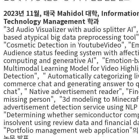
2023년 11월,
태국 Mahidol 대학, Informatio
Technology Management 학과
"
3d Audio Visualizer with audio splitter AI
",
based atypical big data preprocessing tool"
"Cosmetic Detection in YoutubeVideo", "
Audience status feeding system with affect
computing and generative AI",
"
Emotion-b
Multimodal Learning Model for Video Highl
Detection", " Automatically categorizing li
commerce chat and generating answer to 
chat", " Native advertisement reader", "Fi
missing person", "3d modeling to Minecraf
advertisement detection service using NLP
"Determining whether semiconductor comp
insolvent using review data and financial d
"Portfolio management web application"
의
논문 발표