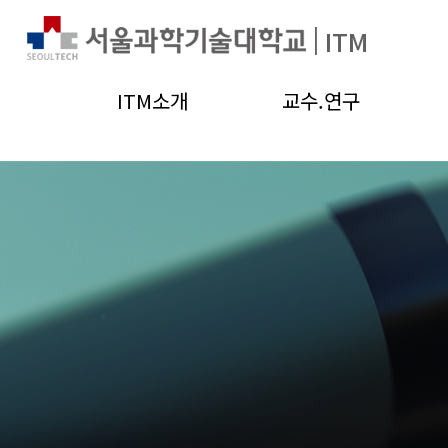
|
ITM
ITM소개
교수.연구