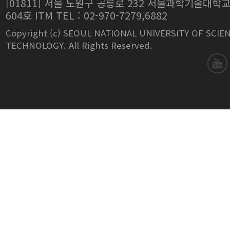
[01811] 서울 노원구 공릉로 232 서울과학기술대학
604호 ITM TEL : 02-970-7279,6882
Copyright (c) SEOUL NATIONAL UNIVERSITY OF SCIE
TECHNOLOGY. All Rights Reserved.