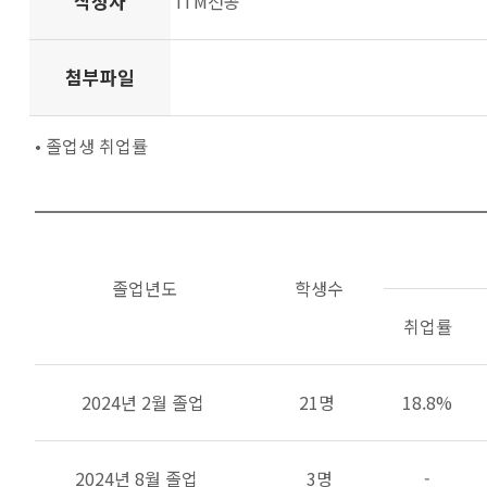
작성자
ITM전공
첨부파일
• 졸업생 취업률
졸업년도
학생수
취업률
2024년 2월 졸업
21명
18.8%
2024년 8월 졸업
3명
-