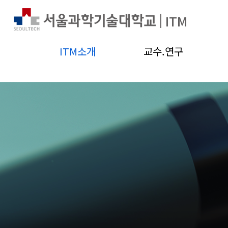
|
ITM
ITM소개
교수.연구