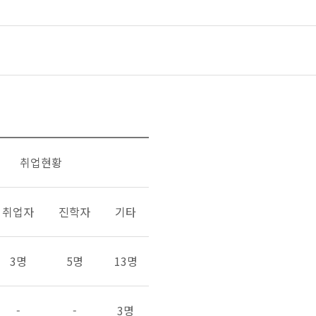
취업현황
취업자
진학자
기타
3명
5명
13명
-
-
3명